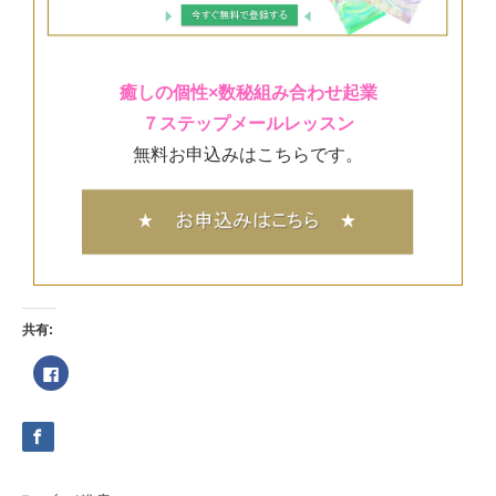
癒しの個性×数秘組み合わせ起業
７ステップメールレッスン
無料お申込みはこちらです。
共有:
Facebook
で
共
有
す
る
に
は
ク
リ