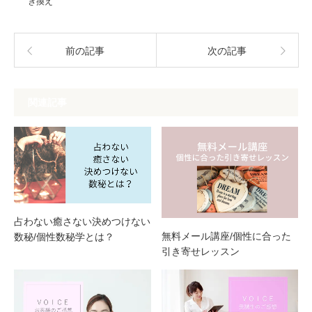
く
き換え
だ
さ
い
(新
し
前の記事
次の記事
い
ウ
ィ
ン
ド
ウ
で
関連記事
開
き
ま
す)
占わない癒さない決めつけない
無料メール講座/個性に合った
数秘/個性数秘学とは？
引き寄せレッスン