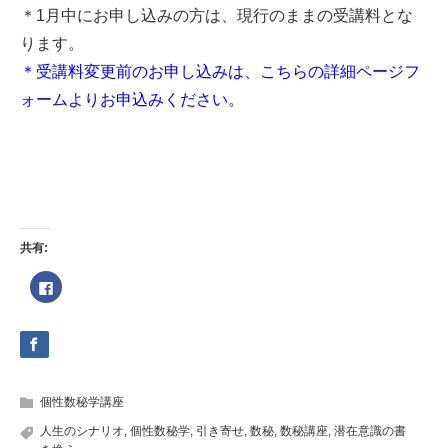
＊1月中にお申し込みの方は、現行のままの受講料とな
ります。
＊受講料変更前のお申し込みは、こちらの詳細ページフ
ォームよりお申込みください。
共有:
Facebook
で
共
有
す
る
に
は
ク
リ
ッ
個性数秘学講座
ク
し
人生のシナリオ
,
個性数秘学
,
引き寄せ
,
数秘
,
数秘講座
,
潜在意識の書
て